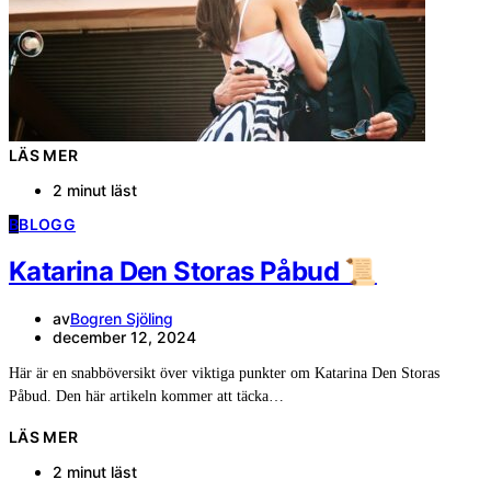
LÄS MER
2 minut läst
B
BLOGG
Katarina Den Storas Påbud 📜
av
Bogren Sjöling
december 12, 2024
Här är en snabböversikt över viktiga punkter om Katarina Den Storas
Påbud. Den här artikeln kommer att täcka…
LÄS MER
2 minut läst