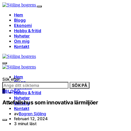
Hem
Blogg
Ekonomi
Hobby & fritid
Nyheter
Om mig
Kontakt
Hem
Sök efter:
Blogg
SÖK PÅ
Ekonomi
B
BLOGG
Hobby & fritid
Nyheter
Attefallshus som innovativa lärmiljöer
Om mig
Kontakt
av
Bogren Sjöling
februari 12, 2024
3 minut läst