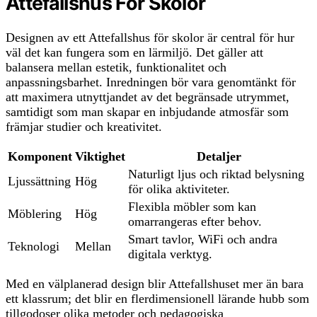
Attefallshus För Skolor
Designen av ett Attefallshus för skolor är central för hur
väl det kan fungera som en lärmiljö. Det gäller att
balansera mellan estetik, funktionalitet och
anpassningsbarhet. Inredningen bör vara genomtänkt för
att maximera utnyttjandet av det begränsade utrymmet,
samtidigt som man skapar en inbjudande atmosfär som
främjar studier och kreativitet.
Komponent
Viktighet
Detaljer
Naturligt ljus och riktad belysning
Ljussättning
Hög
för olika aktiviteter.
Flexibla möbler som kan
Möblering
Hög
omarrangeras efter behov.
Smart tavlor, WiFi och andra
Teknologi
Mellan
digitala verktyg.
Med en välplanerad design blir Attefallshuset mer än bara
ett klassrum; det blir en flerdimensionell lärande hubb som
tillgodoser olika metoder och pedagogiska