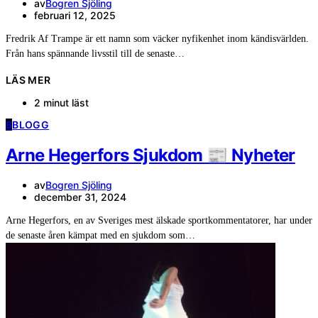
av
Bogren Sjöling
februari 12, 2025
Fredrik Af Trampe är ett namn som väcker nyfikenhet inom kändisvärlden.
Från hans spännande livsstil till de senaste…
LÄS MER
2 minut läst
B
BLOGG
Arne Hegerfors Sjukdom 📰 Nyheter
av
Bogren Sjöling
december 31, 2024
Arne Hegerfors, en av Sveriges mest älskade sportkommentatorer, har under
de senaste åren kämpat med en sjukdom som…