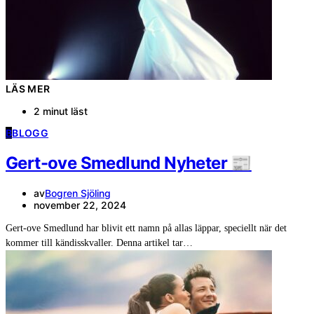
LÄS MER
2 minut läst
B
BLOGG
Gert-ove Smedlund Nyheter 📰
av
Bogren Sjöling
november 22, 2024
Gert-ove Smedlund har blivit ett namn på allas läppar, speciellt när det
kommer till kändisskvaller. Denna artikel tar…