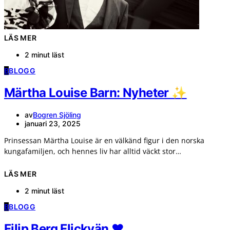
LÄS MER
2 minut läst
B
BLOGG
Märtha Louise Barn: Nyheter ✨
av
Bogren Sjöling
januari 23, 2025
Prinsessan Märtha Louise är en välkänd figur i den norska
kungafamiljen, och hennes liv har alltid väckt stor…
LÄS MER
2 minut läst
B
BLOGG
Filip Berg Flickvän ❤️