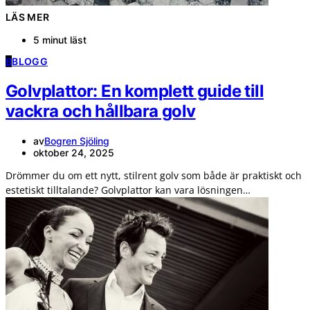
LÄS MER
5 minut läst
B
BLOGG
Golvplattor: En komplett guide till
vackra och hållbara golv
av
Bogren Sjöling
oktober 24, 2025
Drömmer du om ett nytt, stilrent golv som både är praktiskt och
estetiskt tilltalande? Golvplattor kan vara lösningen…