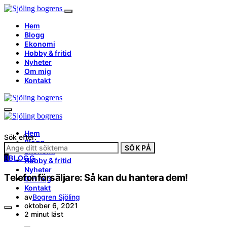
Hem
Blogg
Ekonomi
Hobby & fritid
Nyheter
Om mig
Kontakt
Hem
Sök efter:
Blogg
SÖK PÅ
Ekonomi
B
BLOGG
Hobby & fritid
Nyheter
Telefonförsäljare: Så kan du hantera dem!
Om mig
Kontakt
av
Bogren Sjöling
oktober 6, 2021
2 minut läst