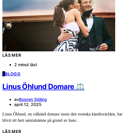
LÄS MER
2 minut läst
B
BLOGG
Linus Öhlund Domare ⚖️
av
Bogren Sjöling
april 12, 2025
Linus Öhlund, en välkänd domare inom den svenska kändisvärlden, har
blivit ett hett samtalsämne på grund av hans…
LÄS MER