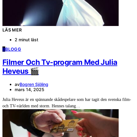
LÄS MER
2 minut läst
B
BLOGG
Filmer Och Tv-program Med Julia
Heveus 🎬
av
Bogren Sjöling
mars 14, 2025
Julia Heveus är en spännande skådespelare som har tagit den svenska film-
och TV-världen med storm. Hennes talang…