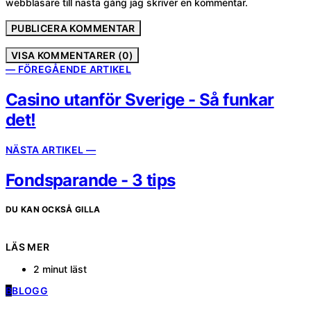
webbläsare till nästa gång jag skriver en kommentar.
VISA KOMMENTARER (0)
— FÖREGÅENDE ARTIKEL
Casino utanför Sverige - Så funkar
det!
NÄSTA ARTIKEL —
Fondsparande - 3 tips
DU KAN OCKSÅ GILLA
LÄS MER
2 minut läst
B
BLOGG