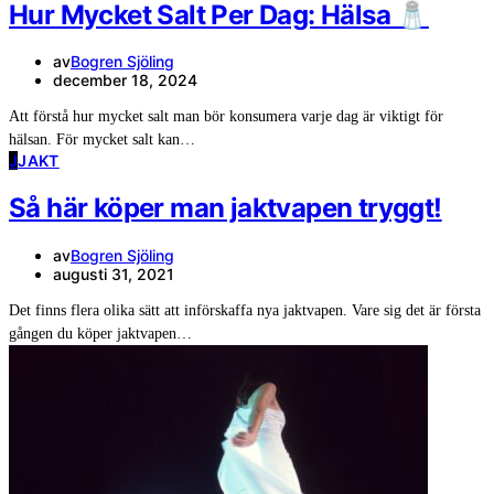
Hur Mycket Salt Per Dag: Hälsa 🧂
av
Bogren Sjöling
december 18, 2024
Att förstå hur mycket salt man bör konsumera varje dag är viktigt för
hälsan. För mycket salt kan…
J
JAKT
Så här köper man jaktvapen tryggt!
av
Bogren Sjöling
augusti 31, 2021
Det finns flera olika sätt att införskaffa nya jaktvapen. Vare sig det är första
gången du köper jaktvapen…