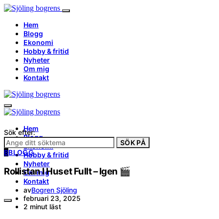
Hem
Blogg
Ekonomi
Hobby & fritid
Nyheter
Om mig
Kontakt
Hem
Sök efter:
Blogg
SÖK PÅ
Ekonomi
B
BLOGG
Hobby & fritid
Nyheter
Rollistan I Huset Fullt – Igen 🎬
Om mig
Kontakt
av
Bogren Sjöling
februari 23, 2025
2 minut läst