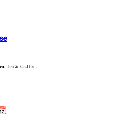
lse
 åren. Hon är känd för…
📅