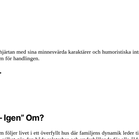
 hjärtan med sina minnesvärda karaktärer och humoristiska int
um för handlingen.
r
 – Igen” Om?
m följer livet i ett överfyllt hus där familjens dynamik leder