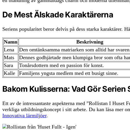
en blandning av gammaldags charm och moderna dilemman, vi
De Mest Älskade Karaktärerna
Seriens popularitet beror delvis på dess starka karaktärer. H
Namn
Beskrivning
Lena
Den omtänksamma matriarken som alltid har svaren
Mats
Dennes godhjärtade men klumpiga bror som ofta ham
Sara
Tonårsdottern med en passion för konst.
Kalle
Familjens yngsta medlem med ett busigt sinne.
Bakom Kulisserna: Vad Gör Serien 
Ett av de intressantaste aspekterna med ”Rollistan I Huset Fu
verkliga utbildningskoncept i sitt arbete. Du kan läsa mer 
Innovativa lärmiljöer
.