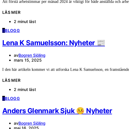
Att förstå arbetstimmar per månad 2024 är viktigt för både anställda och arb
LÄS MER
2 minut läst
B
BLOGG
Lena K Samuelsson: Nyheter 📰
av
Bogren Sjöling
mars 15, 2025
I den här artikeln kommer vi att utforska Lena K Samuelsson, en framstående
LÄS MER
2 minut läst
B
BLOGG
Anders Glenmark Sjuk 🤒 Nyheter
av
Bogren Sjöling
maj 16, 2025