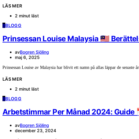
LÄS MER
2 minut läst
B
BLOGG
Prinsessan Louise Malaysia 🇲🇾 Berätte
av
Bogren Sjöling
maj 6, 2025
Prinsessan Louise av Malaysia har blivit ett namn på allas läppar de senaste
LÄS MER
2 minut läst
B
BLOGG
Arbetstimmar Per Månad 2024: Guide 
av
Bogren Sjöling
december 23, 2024