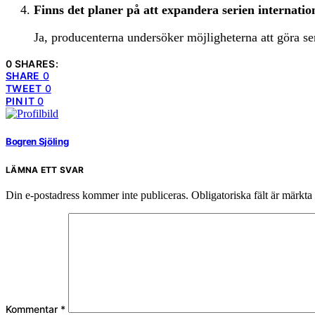
Finns det planer på att expandera serien internation
Ja, producenterna undersöker möjligheterna att göra seri
0 SHARES:
SHARE
0
TWEET
0
PIN IT
0
Bogren Sjöling
LÄMNA ETT SVAR
Din e-postadress kommer inte publiceras.
Obligatoriska fält är märkta
Kommentar
*