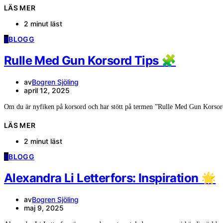
LÄS MER
2 minut läst
B
BLOGG
Rulle Med Gun Korsord Tips 🧩
av
Bogren Sjöling
april 12, 2025
Om du är nyfiken på korsord och har stött på termen ”Rulle Med Gun Kors
LÄS MER
2 minut läst
B
BLOGG
Alexandra Li Letterfors: Inspiration 🌟
av
Bogren Sjöling
maj 9, 2025