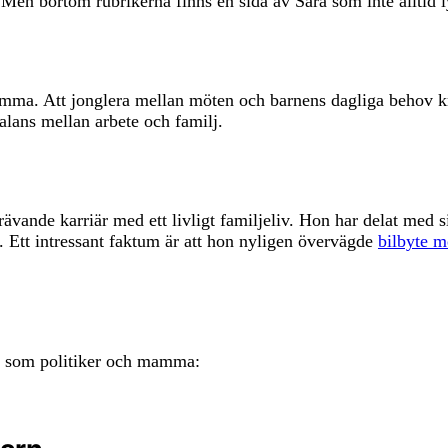
r. Men bortom rubrikerna finns en sida av Sara som inte allti
amma. Att jonglera mellan möten och barnens dagliga behov kr
alans mellan arbete och familj.
krävande karriär med ett livligt familjeliv. Hon har delat med 
r. Ett intressant faktum är att hon nyligen övervägde
bilbyte m
de som politiker och mamma: