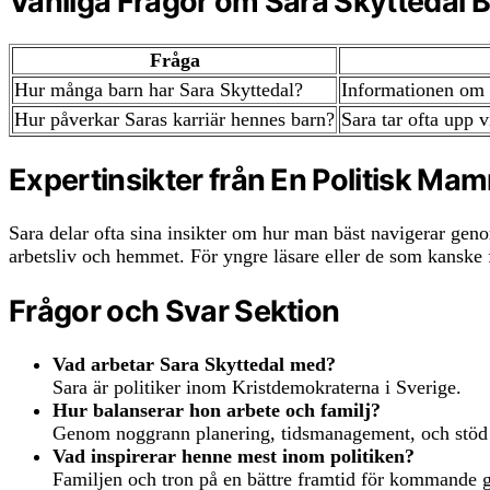
Vanliga Frågor om Sara Skyttedal 
Fråga
Hur många barn har Sara Skyttedal?
Informationen om a
Hur påverkar Saras karriär hennes barn?
Sara tar ofta upp v
Expertinsikter från En Politisk Ma
Sara delar ofta sina insikter om hur man bäst navigerar geno
arbetsliv och hemmet. För yngre läsare eller de som kanske f
Frågor och Svar Sektion
Vad arbetar Sara Skyttedal med?
Sara är politiker inom Kristdemokraterna i Sverige.
Hur balanserar hon arbete och familj?
Genom noggrann planering, tidsmanagement, och stöd 
Vad inspirerar henne mest inom politiken?
Familjen och tron på en bättre framtid för kommande g