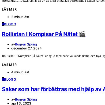
Alexandra Li Letterfors är en av de mest omtalade personerna i kändisvärlde
LÄS MER
2 minut läst
B
BLOGG
Rollistan I Kompisar På Nätet 🎬
av
Bogren Sjöling
december 27, 2024
Rollistan i ”Kompisar På Nätet” är fylld med både välkända namn och nya, 
LÄS MER
4 minut läst
B
BLOGG
Saker som har förbättras med hjälp av 
av
Bogren Sjöling
april 3, 2023