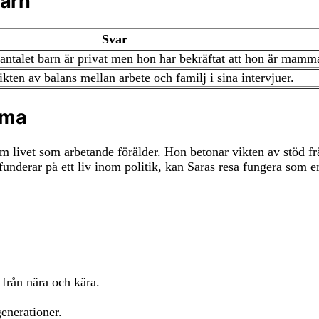
Barn
Svar
ntalet barn är privat men hon har bekräftat att hon är mamm
ikten av balans mellan arbete och familj i sina intervjuer.
mma
m livet som arbetande förälder. Hon betonar vikten av stöd frå
underar på ett liv inom politik, kan Saras resa fungera som en
från nära och kära.
enerationer.