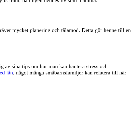
d lyfts fram, nämligen hennes liv som mamma.
äver mycket planering och tålamod. Detta gör henne till en
sig av sina tips om hur man kan hantera stress och
ed lån
, något många småbarnsfamiljer kan relatera till när