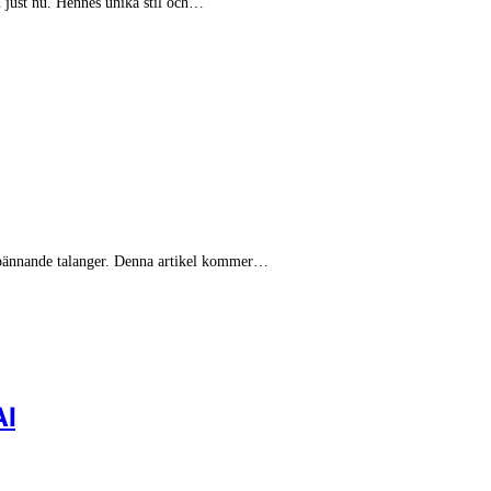
n just nu. Hennes unika stil och…
spännande talanger. Denna artikel kommer…
AI