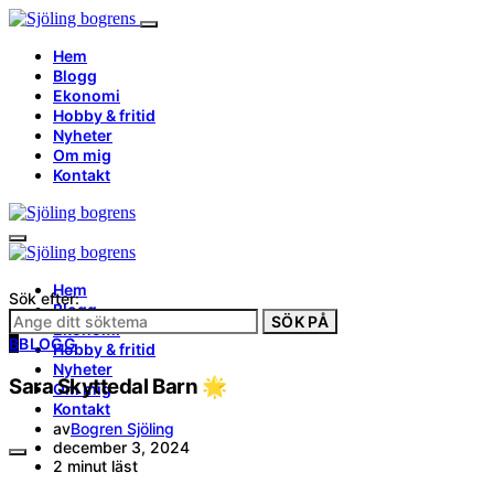
Hem
Blogg
Ekonomi
Hobby & fritid
Nyheter
Om mig
Kontakt
Hem
Sök efter:
Blogg
SÖK PÅ
Ekonomi
B
BLOGG
Hobby & fritid
Nyheter
Sara Skyttedal Barn 🌟
Om mig
Kontakt
av
Bogren Sjöling
december 3, 2024
2 minut läst