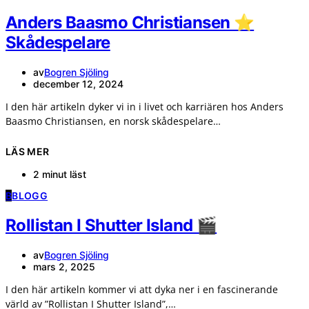
Anders Baasmo Christiansen ⭐
Skådespelare
av
Bogren Sjöling
december 12, 2024
I den här artikeln dyker vi in i livet och karriären hos Anders
Baasmo Christiansen, en norsk skådespelare…
LÄS MER
2 minut läst
B
BLOGG
Rollistan I Shutter Island 🎬
av
Bogren Sjöling
mars 2, 2025
I den här artikeln kommer vi att dyka ner i en fascinerande
värld av ”Rollistan I Shutter Island”,…