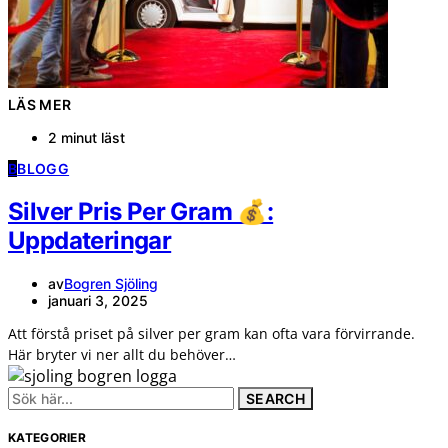
LÄS MER
2 minut läst
B
BLOGG
Silver Pris Per Gram 💰:
Uppdateringar
av
Bogren Sjöling
januari 3, 2025
Att förstå priset på silver per gram kan ofta vara förvirrande.
Här bryter vi ner allt du behöver…
Search
for:
KATEGORIER