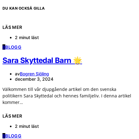
DU KAN OCKSÅ GILLA
LÄS MER
2 minut läst
B
BLOGG
Sara Skyttedal Barn 🌟
av
Bogren Sjöling
december 3, 2024
Välkommen till vår djupgående artikel om den svenska
politikern Sara Skyttedal och hennes familjeliv. I denna artikel
kommer…
LÄS MER
2 minut läst
B
BLOGG