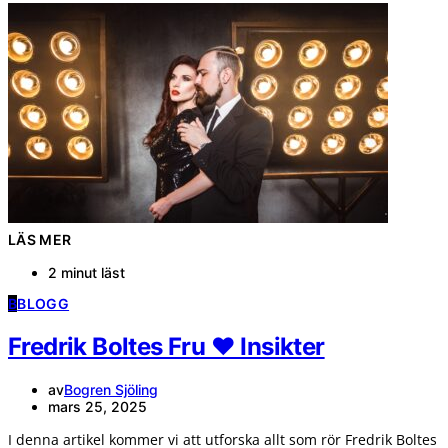
LÄS MER
2 minut läst
B
BLOGG
Fredrik Boltes Fru ❤️ Insikter
av
Bogren Sjöling
mars 25, 2025
I denna artikel kommer vi att utforska allt som rör Fredrik Boltes