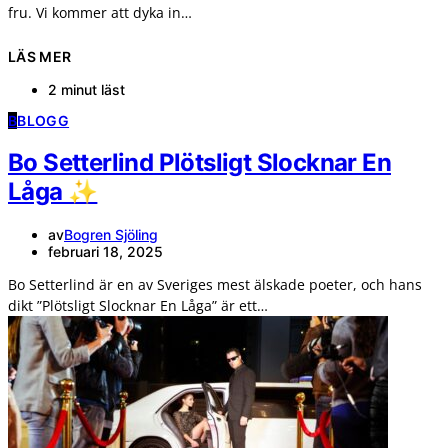
fru. Vi kommer att dyka in…
LÄS MER
2 minut läst
B
BLOGG
Bo Setterlind Plötsligt Slocknar En
Låga ✨
av
Bogren Sjöling
februari 18, 2025
Bo Setterlind är en av Sveriges mest älskade poeter, och hans
dikt ”Plötsligt Slocknar En Låga” är ett…