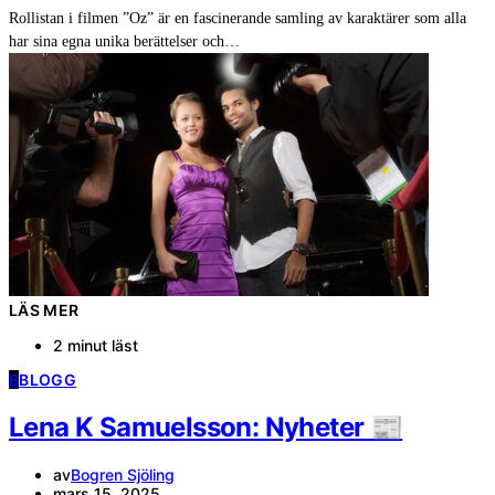
Rollistan i filmen ”Oz” är en fascinerande samling av karaktärer som alla
har sina egna unika berättelser och…
LÄS MER
2 minut läst
B
BLOGG
Lena K Samuelsson: Nyheter 📰
av
Bogren Sjöling
mars 15, 2025