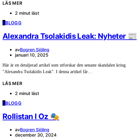
LÄS MER
2 minut läst
B
BLOGG
Alexandra Tsolakidis Leak: Nyheter 📰
av
Bogren Sjöling
januari 10, 2025
Här är en detaljerad artikel som utforskar den senaste skandalen kring
”Alexandra Tsolakidis Leak”. I denna artikel får…
LÄS MER
2 minut läst
B
BLOGG
Rollistan I Oz 🎭
av
Bogren Sjöling
december 30, 2024