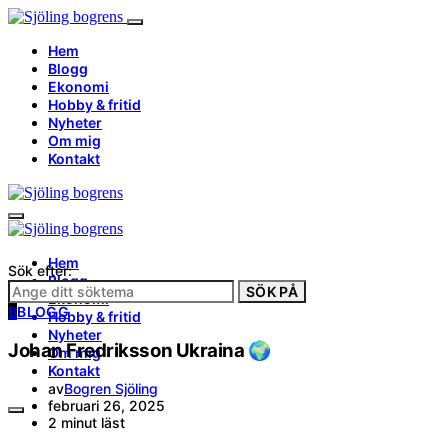
Hem
Blogg
Ekonomi
Hobby & fritid
Nyheter
Om mig
Kontakt
Hem
Sök efter:
Blogg
SÖK PÅ
Ekonomi
B
BLOGG
Hobby & fritid
Nyheter
Johan Fredriksson Ukraina 🌍
Om mig
Kontakt
av
Bogren Sjöling
februari 26, 2025
2 minut läst