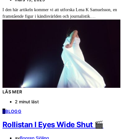
I den här artikeln kommer vi att utforska Lena K Samuelsson, en
framstående figur i kändisvärlden och journalistik.…
LÄS MER
2 minut läst
B
BLOGG
Rollistan I Eyes Wide Shut 🎬
av
Bogren Sjöling