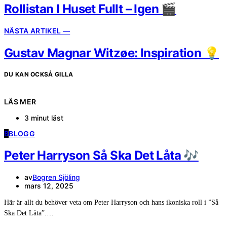
Rollistan I Huset Fullt – Igen 🎬
NÄSTA ARTIKEL —
Gustav Magnar Witzøe: Inspiration 💡
DU KAN OCKSÅ GILLA
LÄS MER
3 minut läst
B
BLOGG
Peter Harryson Så Ska Det Låta 🎶
av
Bogren Sjöling
mars 12, 2025
Här är allt du behöver veta om Peter Harryson och hans ikoniska roll i ”Så
Ska Det Låta”.…